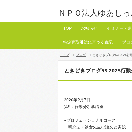
ＮＰＯ法人ゆあしっ
TOP
お知らせ
セミナー・講
特定商取引法に基づく表記
ブロ
トップ
>
ブログ
> ときどきブログ53 2025行動
ときどきブログ53 2025行動
2026年2月7日
第9回行動分析学講座
●プロフェッショナルコース
［研究法・朝倉先生の論文と実践］