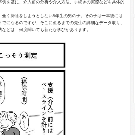
事例を基に、
介入前の分析や介入方法、
手続きの実際などを具体的
、
全く掃除をしようとしない5年生の男の子。
その子は一年後には
までになる
のですが、そこに至るまでの先生の詳細なデータ取り、
法などは、
何度聞いても新たな学びがあります。