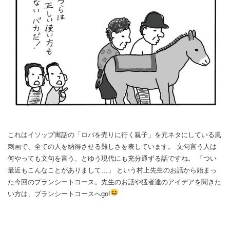
これはイソップ寓話の「ロバを売りに行く親子」
を元ネタにしている風
刺画で、
全ての人を納得させる難しさを表しています。 文句言う人は
何やっても文句を言う、
とゆう現代にも充分通ずる話ですね。 「つい
最近もこんなことがありまして…」 という村上先生のお話から始まっ
た今回のプランシートコース。
先生のお話や猛者達のアイデアを聞きた
い方は、
プランシートコースへgo!