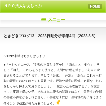
ＮＰＯ法人ゆあしっぷ
ときどきブログ13 2023行動分析学第4回（2023.8.5）
SHiroko劇場はじまりはじまり
●ベーシックコース ［学習の本質とは何か］ 「強化」と「弱化」、そ
して「消去」 これらをうまく使うと、
人間の行動を望ましい方向に変
容させることができます。そして「
分化」「弁別」「般化」
これらも行
動の習得においてはとても重要です。
行動分析学の理解に必須なこれら
をしっかり押さえておきましょう
。 一度言ったら理解する子、何度言
っても要領を得ない子、
それは単に優劣の問題ではなく、
習得性の学習
の得意不得意かもしれません。不得意な子には、
生得性の好子をうまく
使うことで成果が得られるでしょう。