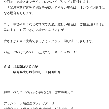
今回は、会場とオンラインのみのハイブリッドで開催します。
（＊緊急事態宣言等で施設等が使用できない場合は、オンライン開催に
なる場合もあります。）
ネット環境やＰＣなどの端末で受講が難しい場合は、ご相談頂ければと
思います。対応できない場合もありますが、
皆さまが安全に受講できるようスタッフ一同頑張って参ります。
日程 2023年1月7日 （土曜日） 9：45～19：30
会場 大野城まどかぴあ
福岡県大野城市曙町二丁目3番1号
講師 春日市立春日原小学校校長 朝倉博実先生
プランシート勉強会ファシリテーター
筑紫野市立筑紫東小学校指導教諭 村上裕章先生